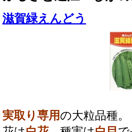
滋賀緑えんどう
実取り専用
の大粒品種。
花は
白花
、種実は
白目
で