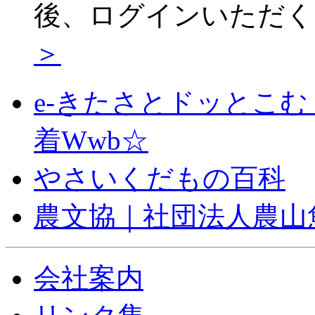
後、ログインいただく 
＞
e-きたさとドッとこ
着Wwb☆
やさいくだもの百科
農文協｜社団法人農山
会社案内