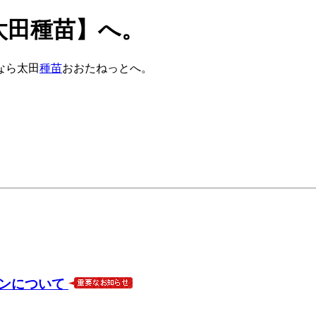
太田種苗】へ。
なら太田
種苗
おおたねっとへ。
プンについて