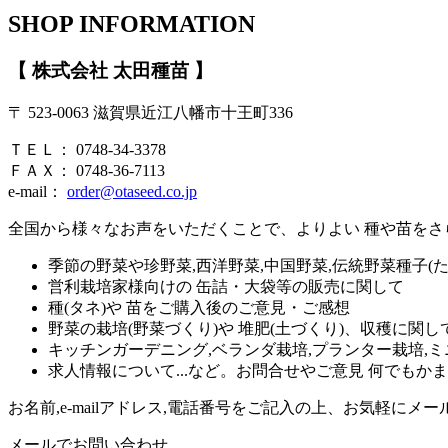
SHOP INFORMATION
【 株式会社 太田種苗 】
〒 523-0063 滋賀県近江八幡市十王町336
ＴＥＬ： 0748-34-3378
ＦＡＸ： 0748-36-7113
e-mail：
order@otaseed.co.jp
全国から様々なお声をいただくことで、よりよい 種や苗を
季節の野菜や珍野菜,西洋野菜,中国野菜,伝統野菜種子(
営利栽培家様向けの 缶詰・大袋等の販売に関して
種(タネ)や 苗をご購入後のご意見・ご感想
野菜の栽培(野菜づくり)や 堆肥(土づくり)、収穫に関し
キッチンガーデニング,ベランダ栽培,プランター栽培,ミ
求人情報について...など。お問合せやご意見 何でもか
お名前,e-mailアドレス,電話番号をご記入の上、お気軽にメ
メールでお問い合わせ