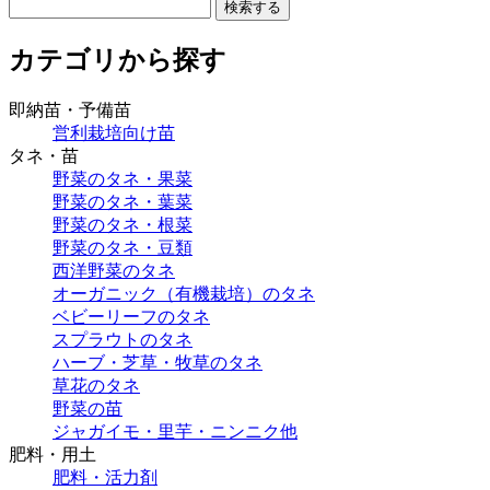
カテゴリから探す
即納苗・予備苗
営利栽培向け苗
タネ・苗
野菜のタネ・果菜
野菜のタネ・葉菜
野菜のタネ・根菜
野菜のタネ・豆類
西洋野菜のタネ
オーガニック（有機栽培）のタネ
ベビーリーフのタネ
スプラウトのタネ
ハーブ・芝草・牧草のタネ
草花のタネ
野菜の苗
ジャガイモ・里芋・ニンニク他
肥料・用土
肥料・活力剤