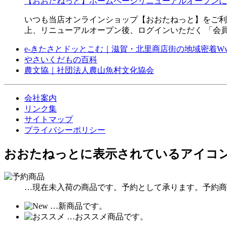
【おおたねっと】ホームページリニューアルオープンに
いつも当店オンラインショップ【おおたねっと】をご
上、リニューアルオープン後、ログインいただく 「会員
e-きたさとドッとこむ｜滋賀・北里商店街の地域密着W
やさいくだもの百科
農文協｜社団法人農山魚村文化協会
会社案内
リンク集
サイトマップ
プライバシーポリシー
おおたねっとに表示されているアイコ
…現在未入荷の商品です。予約として承ります。予約商
…新商品です。
…おススメ商品です。