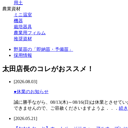
用土
農業資材
ミニ温室
機器
栽培器具
農業用フィルム
推奨資材
野菜苗の「即納苗・予備苗」
採用情報
太田店長のコレがおススメ！
[2026.08.03]
●休業のお知らせ
誠に勝手ながら、08/13(木)～08/16(日)は休業
できませんので、ご容赦くださいますようよ．．．
続き
[2026.05.21]